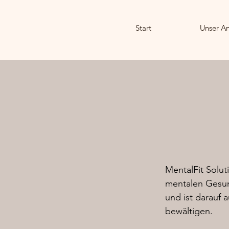
Start
Unser An
MentalFit Solut
mentalen Gesun
und ist darauf 
bewältigen.