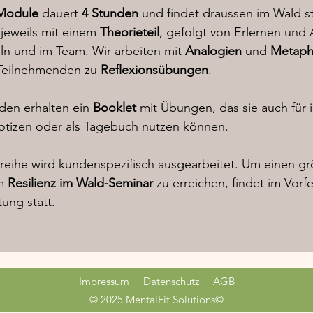
 Module
dauert
4 Stunden
und findet draussen im Wald sta
jeweils mit einem
Theorieteil
, gefolgt von Erlernen un
eln und im Team. Wir arbeiten mit
Analogien
und
Metaph
 Teilnehmenden zu
Reflexionsübungen
.
den erhalten ein
Booklet
mit Übungen, das sie auch für 
otizen oder als Tagebuch nutzen können.
reihe wird kundenspezifisch ausgearbeitet. Um einen g
em
Resilienz im Wald-Seminar
zu erreichen, findet im Vorfe
tung statt.
Impressum
Datenschutz
AGB
© 2025 MentalFit Solutions©