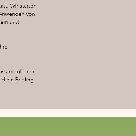
tt. Wir starten
d Anwenden von
ern
und
ihre
rösstmöglichen
ld ein Briefing