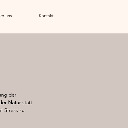
er uns
Kontakt
rung der
der Natur
statt
t Stress zu